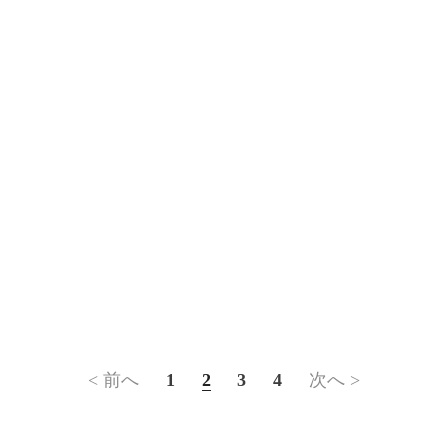
< 前へ
1
2
3
4
次へ >