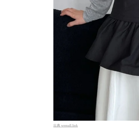
出典
wemall.link