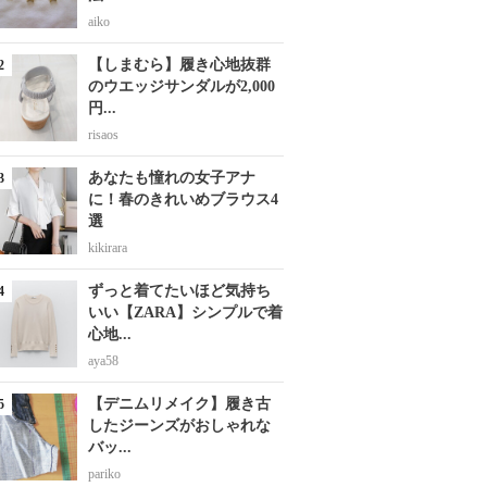
aiko
【しまむら】履き心地抜群
のウエッジサンダルが2,000
円...
risaos
あなたも憧れの女子アナ
に！春のきれいめブラウス4
選
kikirara
ずっと着てたいほど気持ち
いい【ZARA】シンプルで着
心地...
aya58
【デニムリメイク】履き古
したジーンズがおしゃれな
バッ...
pariko