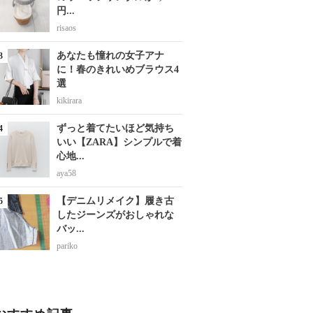
円...
risaos
あなたも憧れの女子アナ
に！春のきれいめブラウス4
選
kikirara
ずっと着てたいほど気持ち
いい【ZARA】シンプルで着
心地...
aya58
【デニムリメイク】履き古
したジーンズがおしゃれな
バッ...
pariko