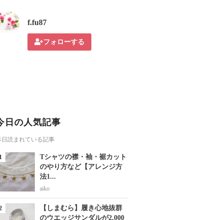
f.fu87
フォローする
今日の人気記事
本日読まれている記事
Tシャツの襟・袖・裾カット
のやり方など【アレンジ方
法1...
aiko
【しまむら】履き心地抜群
のウエッジサンダルが2,000