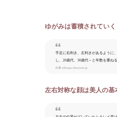
ゆがみは蓄積されていく
手足に右利き、左利きがあるように
し、20歳代、30歳代～と年数を重
出典
nihongo.diarynote.jp
左右対称な顔は美人の基
左右の位置がズレていたらキレイ度