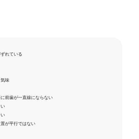
がずれている
り気味
際に前歯が一直線にならない
ない
ない
位置が平行ではない