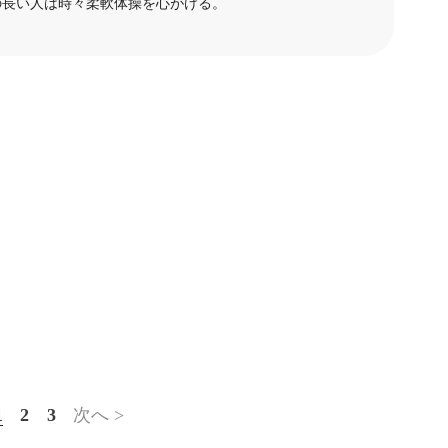
の長い人は時々柔軟体操を心がける。
1
2
3
次へ >