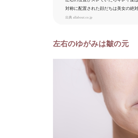
対称に配置された顔だちは美女の絶
出典
allabout.co.jp
左右のゆがみは皺の元