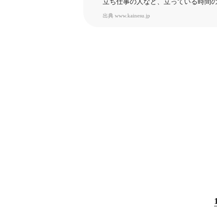
立ち仕事の人など、立っている時間
出典
www.kainesu.jp