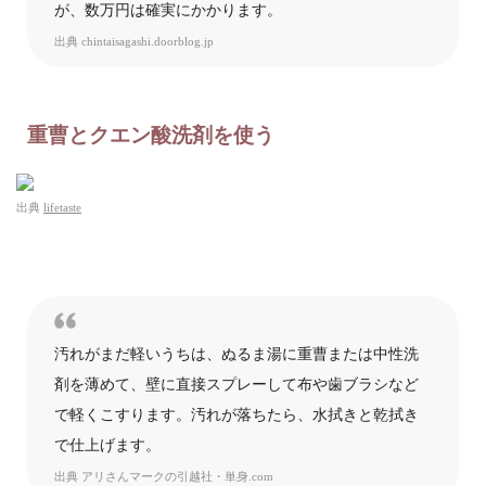
が、数万円は確実にかかります。
出典
chintaisagashi.doorblog.jp
重曹とクエン酸洗剤を使う
出典
lifetaste
汚れがまだ軽いうちは、ぬるま湯に重曹または中性洗
剤を薄めて、壁に直接スプレーして布や歯ブラシなど
で軽くこすります。汚れが落ちたら、水拭きと乾拭き
で仕上げます。
出典
アリさんマークの引越社・単身.com