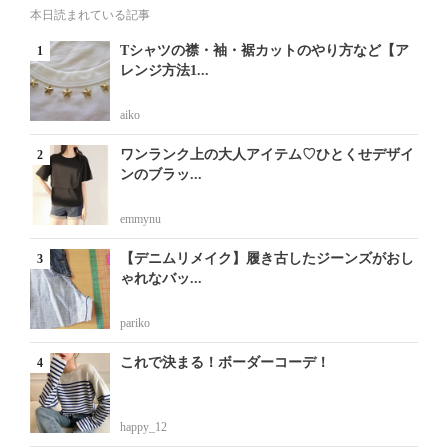
本日読まれている記事
Tシャツの襟・袖・裾カットのやり方など【ア
レンジ方法1...
aiko
ワンランク上の大人アイテム♡ひとくせデザイ
ンのブラッ...
emmynu
【デニムリメイク】履き古したジーンズがおし
ゃれなバッ...
pariko
これで決まる！ボーダーコーデ！
happy_12