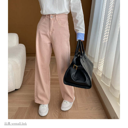
出典
wemall.link