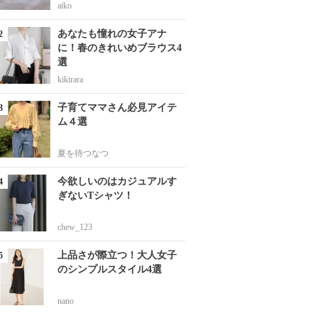
aiko
あなたも憧れの女子アナ
に！春のきれいめブラウス4
選
kikirara
子育てママさん必見アイテ
ム４選
夏を待つなつ
今欲しいのはカジュアルす
ぎないTシャツ！
chew_123
上品さが際立つ！大人女子
のシンプルスタイル4選
nano