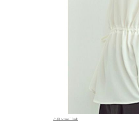
出典
wemall.link