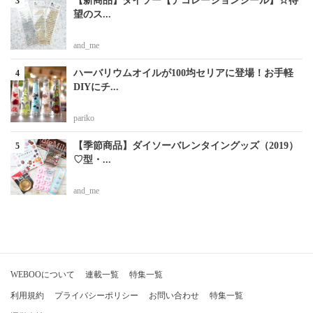
【新商品】ダイソー【デコレーションシール】☆待
望のス...
and_me
ハーバリウムオイルが100均セリアに登場！お手軽
DIYにチ...
pariko
【季節商品】ダイソーバレンタイングッズ（2019）
♡型・...
and_me
WEBOOについて
連載一覧
特集一覧
利用規約
プライバシーポリシー
お問い合わせ
特集一覧