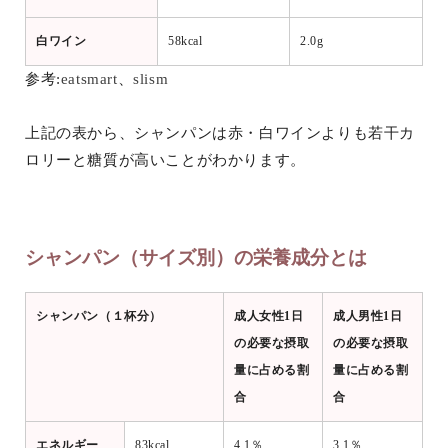
白ワイン
58kcal
2.0g
参考:
eatsmart
、
slism
上記の表から、シャンパンは赤・白ワインよりも若干カ
ロリーと糖質が高いことがわかります。
シャンパン（サイズ別）の栄養成分とは
シャンパン（１杯分）
成人女性1日
成人男性1日
の必要な摂取
の必要な摂取
量に占める割
量に占める割
合
合
エネルギー
83kcal
4.1％
3.1％