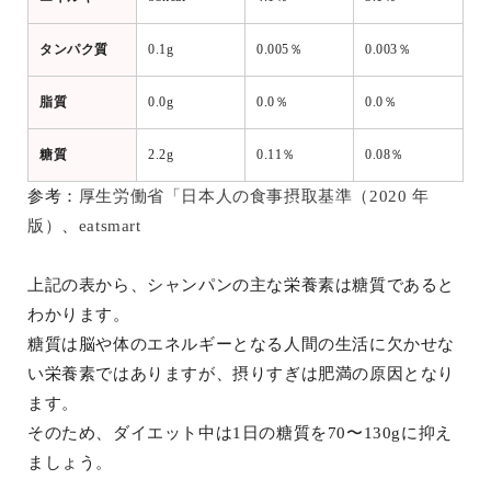
タンパク質
0.1g
0.005％
0.003％
脂質
0.0g
0.0％
0.0％
糖質
2.2g
0.11％
0.08％
参考：
厚生労働省「日本人の食事摂取基準（2020 年
版）
、
eatsmart
上記の表から、シャンパンの主な栄養素は糖質であると
わかります。
糖質は脳や体のエネルギーとなる人間の生活に欠かせな
い栄養素ではありますが、摂りすぎは肥満の原因となり
ます。
そのため、ダイエット中は1日の糖質を70〜130gに抑え
ましょう。