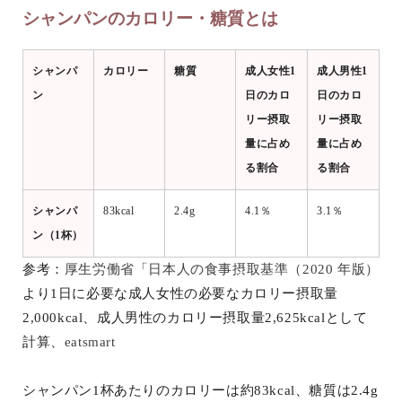
シャンパンのカロリー・糖質とは
シャンパ
カロリー
糖質
成人女性1
成人男性1
ン
日のカロ
日のカロ
リー摂取
リー摂取
量に占め
量に占め
る割合
る割合
シャンパ
83kcal
2.4g
4.1％
3.1％
ン（1杯）
参考：
厚生労働省「日本人の食事摂取基準（2020 年版）
より1日に必要な成人女性の必要なカロリー摂取量
2,000kcal、成人男性のカロリー摂取量2,625kcalとして
計算、
eatsmart
シャンパン1杯あたりのカロリーは約83kcal、糖質は2.4g