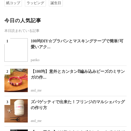
紙コップ
ラッピング
誕生日
今日の人気記事
本日読まれている記事
100均DIY☆プラバンとマスキングテープで簡単!可
愛いアク...
pariko
【100均】意外とカンタン⁉編み込みビーズのミサン
ガの作...
and_me
ズパゲッティで出来た！フリンジのマルシェバッグ
の作り方
and_me