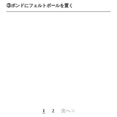
③ボンドにフェルトボールを置く
1
2
次へ >