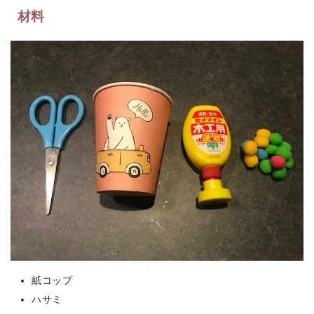
材料
紙コップ
ハサミ