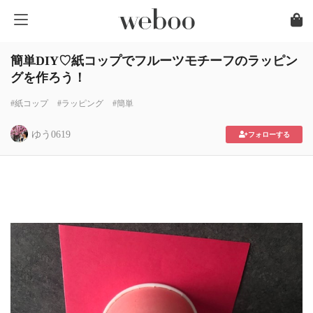
簡単DIY♡紙コップでフルーツモチーフのラッピン
グを作ろう！
#紙コップ
#ラッピング
#簡単
ゆう0619
フォローする