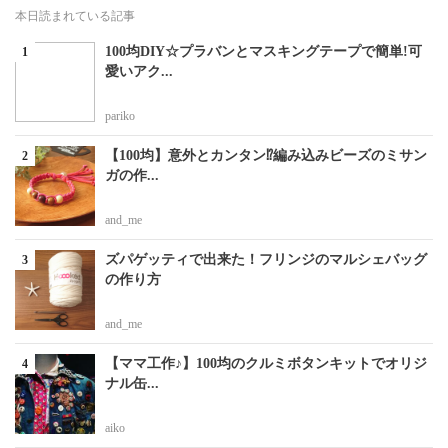
本日読まれている記事
100均DIY☆プラバンとマスキングテープで簡単!可
愛いアク...
pariko
【100均】意外とカンタン⁉編み込みビーズのミサン
ガの作...
and_me
ズパゲッティで出来た！フリンジのマルシェバッグ
の作り方
and_me
【ママ工作♪】100均のクルミボタンキットでオリジ
ナル缶...
aiko