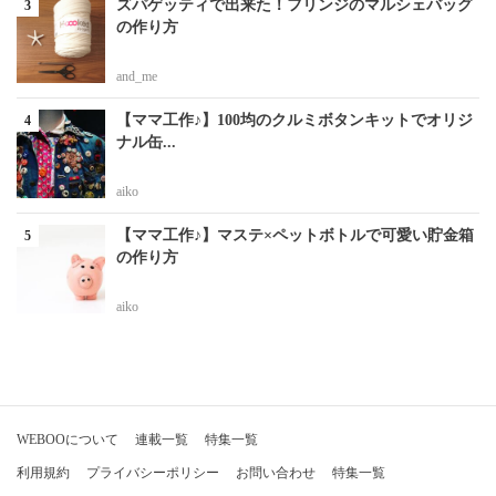
ズパゲッティで出来た！フリンジのマルシェバッグ
の作り方
and_me
【ママ工作♪】100均のクルミボタンキットでオリジ
ナル缶...
aiko
【ママ工作♪】マステ×ペットボトルで可愛い貯金箱
の作り方
aiko
WEBOOについて
連載一覧
特集一覧
利用規約
プライバシーポリシー
お問い合わせ
特集一覧