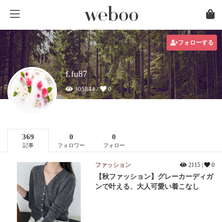
フォローする
f.fu87
305844 /
0
369
0
0
記事
フォロワー
フォロー
ファッション
2115 |
0
【秋ファッション】グレーカーディガ
ンで叶える、大人可愛い着こなし