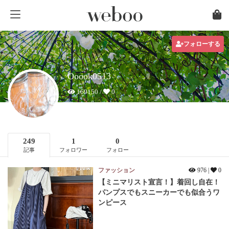
フォローする
Ooook0513
169150 /
0
249
1
0
記事
フォロワー
フォロー
ファッション
976 |
0
【ミニマリスト宣言！】着回し自在！
パンプスでもスニーカーでも似合うワ
ンピース