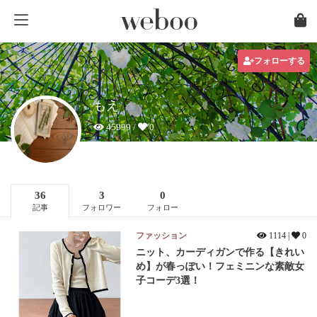
フォローする
もえ
45999 /
0
36
3
0
記事
フォロワー
フォロー
ファッション
1114 |
0
ニット、カーディガンで作る【きれい
め】が春っぽい！フェミニンな素敵女
子コーデ3選！