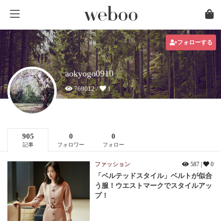
フォローする
aokyogo0910
769012 /
1
905
0
0
記事
フォロワー
フォロー
ファッション
587 |
0
「ベルテッドスタイル」ベルトが似合
う服！ウエストマークでスタイルアッ
プ！