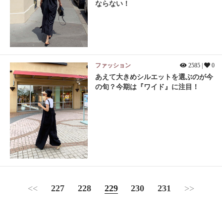
ならない！
ファッション
2585 |
0
あえて大きめシルエットを選ぶのが今
の旬？今期は『ワイド』に注目！
<<
227
228
229
230
231
>>