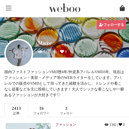
フォローする
Marke
3327306 /
9
国内ファストファッションVMD歴4年/外資系アパレルVMD3年。現在は
ファッション・美容・メディア等のWEBライターをしています。アパ
レルでの販売やVMDとして培ってきた経験を活かし、トレンドや着こ
なし提案などを主に投稿していきます！大人でシックな着こなしや一癖
あるファッションが大好きです♡
2413
16
3
記事
フォロワー
フォロー
ファッション
1342 |
0