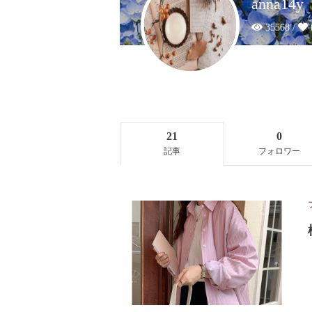
anna14y
35568 /
21
0
記事
フォロワー