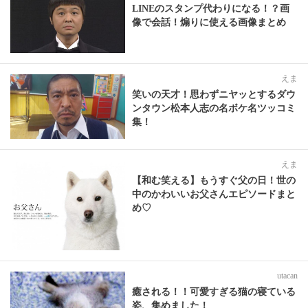
LINEのスタンプ代わりになる！？画
像で会話！煽りに使える画像まとめ
えま
笑いの天才！思わずニヤッとするダウ
ンタウン松本人志の名ボケ名ツッコミ
集！
えま
【和む笑える】もうすぐ父の日！世の
中のかわいいお父さんエピソードまと
め♡
utacan
癒される！！可愛すぎる猫の寝ている
姿、集めました！