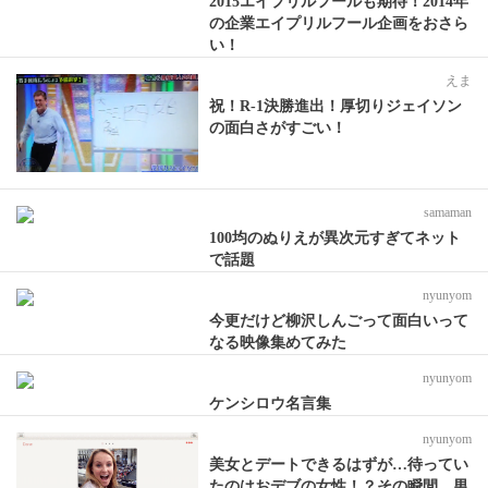
2015エイプリルフールも期待！2014年
の企業エイプリルフール企画をおさら
い！
えま
祝！R-1決勝進出！厚切りジェイソン
の面白さがすごい！
samaman
100均のぬりえが異次元すぎてネット
で話題
nyunyom
今更だけど柳沢しんごって面白いって
なる映像集めてみた
nyunyom
ケンシロウ名言集
nyunyom
美女とデートできるはずが…待ってい
たのはおデブの女性！？その瞬間、男