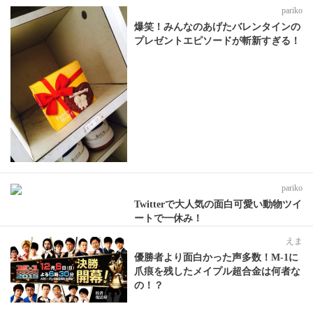
pariko
爆笑！みんなのあげたバレンタインの
プレゼントエピソードが斬新すぎる！
pariko
Twitterで大人気の面白可愛い動物ツイ
ートで一休み！
えま
優勝者より面白かった声多数！M-1に
爪痕を残したメイプル超合金は何者な
の！？