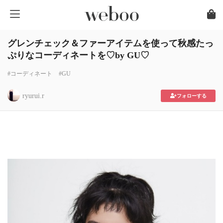
グレンチェック＆ファーアイテムを使って秋感たっ
ぷりなコーディネートを♡by GU♡
#コーディネート
#GU
ryurui.r
フォローする