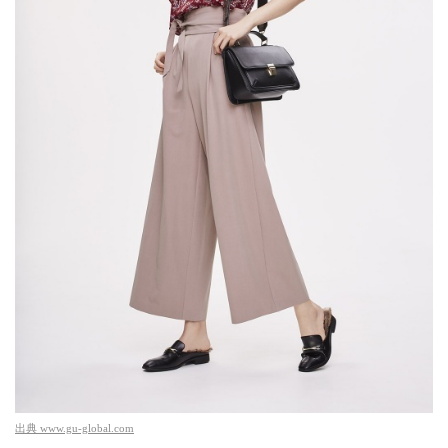
出典
www.gu-global.com