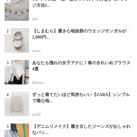
ジ方法1...
aiko
【しまむら】履き心地抜群のウエッジサンダルが
2,000円...
risaos
あなたも憧れの女子アナに！春のきれいめブラウス
4選
kikirara
ずっと着てたいほど気持ちいい【ZARA】シンプル
で着心地...
aya58
【デニムリメイク】履き古したジーンズがおしゃれ
なバッ...