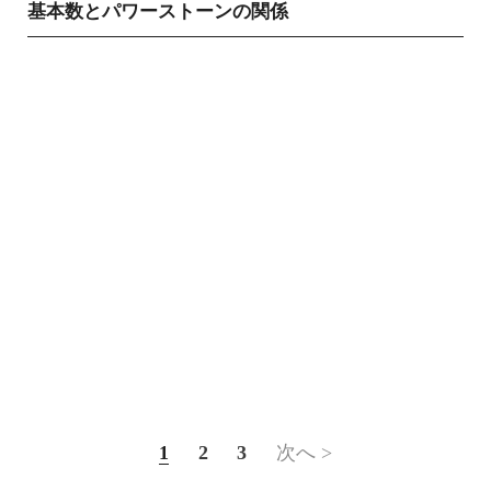
基本数とパワーストーンの関係
1
2
3
次へ >