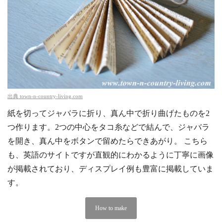
出典
town-n-country-living.com
紙を切ってジャバラに折り、真ん中で折り曲げたものを2
つ作ります。2つの中心をタコ糸などで結んで、ジャバラ
を開き、真ん中をボタンで留めたらできあがり。 こちら
も、英語のサイトですが直観的にわかるように丁寧に画像
が掲載されており、ディスプレイ例も豊富に掲載していま
す。
How to make