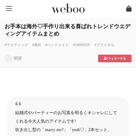
お手本は海外♡手作り出来る喜ばれトレンドウエデ
ィングアイテムまとめ
#ウエディング
#海外
#ハンドメイド
#100均DIY
#ブライダル
明芽
フォローする
結婚式やパーティーのお写真を明るくオシャレにして
くれる今大人気のアイテムです!
吹き出し型の「marry me?」「yeah♡」2本セット。