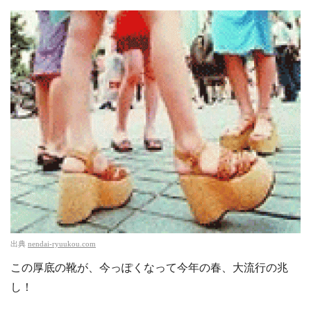
出典
nendai-ryuukou.com
この厚底の靴が、今っぽくなって今年の春、大流行の兆
し！