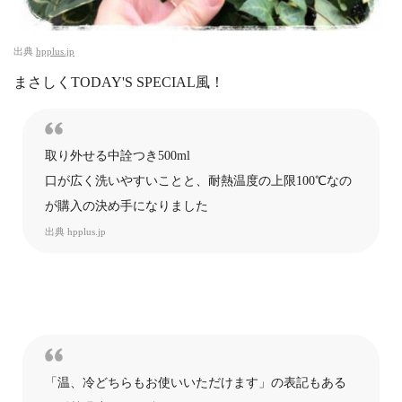
出典
hpplus.jp
まさしくTODAY'S SPECIAL風！
取り外せる中詮つき500ml
口が広く洗いやすいことと、耐熱温度の上限100℃なの
が購入の決め手になりました
出典
hpplus.jp
「温、冷どちらもお使いいただけます」の表記もある