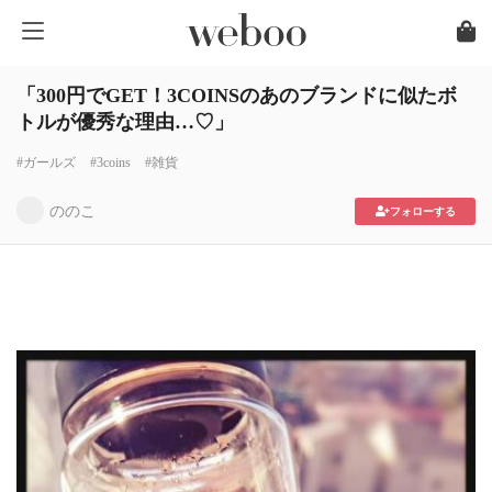
「300円でGET！3COINSのあのブランドに似たボ
トルが優秀な理由…♡」
#ガールズ
#3coins
#雑貨
ののこ
フォローする