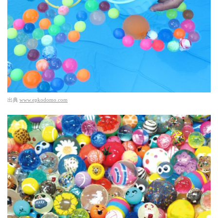
出典
www.epkodomo.com