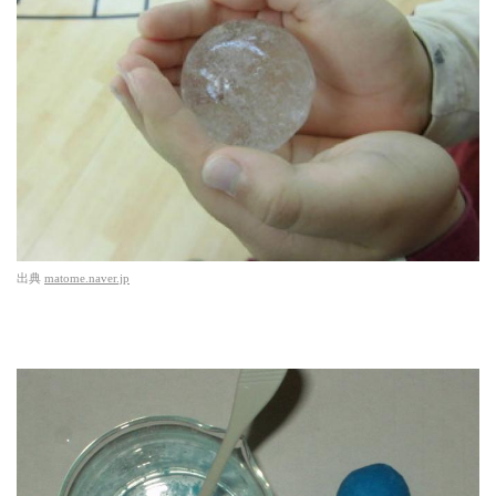
出典
matome.naver.jp