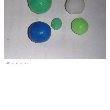
出典
matome.naver.jp