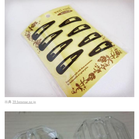
出典
39.benesse.ne.jp