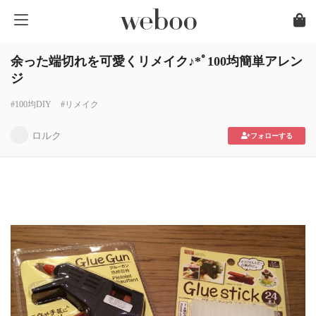
余った端切れを可愛くリメイク♪*ﾟ100均簡単アレン
ジ
#100均DIY
#リメイク
ロルク
フォローする