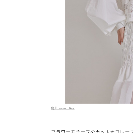
出典
wemall.link
フラワーモチーフのカットオフレー