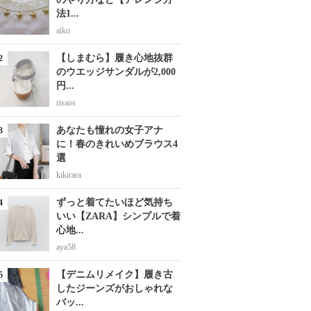
法1...
aiko
【しまむら】履き心地抜群
のウエッジサンダルが2,000
円...
risaos
あなたも憧れの女子アナ
に！春のきれいめブラウス4
選
kikirara
ずっと着てたいほど気持ち
いい【ZARA】シンプルで着
心地...
aya58
【デニムリメイク】履き古
したジーンズがおしゃれな
バッ...