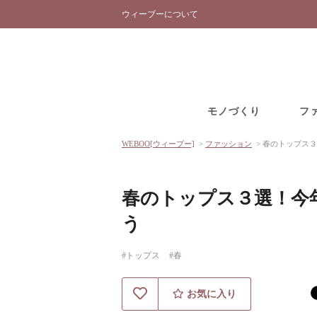
ウィーブーについて
モノづくり
フ
WEBOO[ウィーブー]
>
ファッション
>
春のトップス３
春のトップス３選！今
う
#トップス
#春
お気に入り