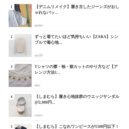
【デニムリメイク】履き古したジーンズがおし
ゃれなバッ...
pariko
ずっと着てたいほど気持ちいい【ZARA】シン
プルで着心地...
aya58
Tシャツの襟・袖・裾カットのやり方など【ア
レンジ方法1...
aiko
【しまむら】履き心地抜群のウエッジサンダル
が2,000円...
risaos
【しまむら】こなれワンピースが1500円以下！