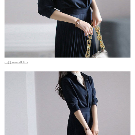
出典
wemall.link