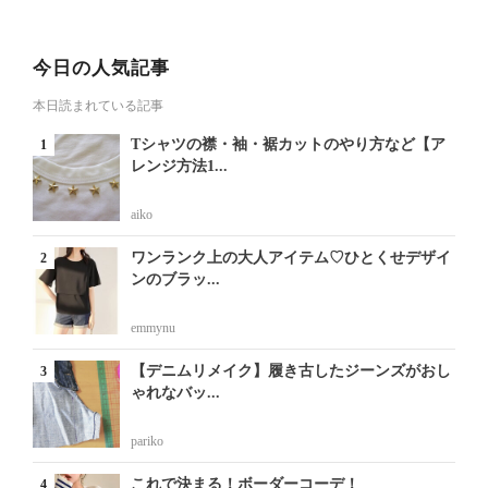
今日の人気記事
本日読まれている記事
Tシャツの襟・袖・裾カットのやり方など【ア
レンジ方法1...
aiko
ワンランク上の大人アイテム♡ひとくせデザイ
ンのブラッ...
emmynu
【デニムリメイク】履き古したジーンズがおし
ゃれなバッ...
pariko
これで決まる！ボーダーコーデ！