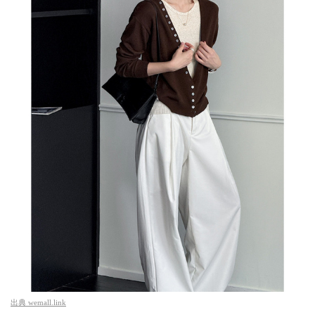
出典
wemall.link