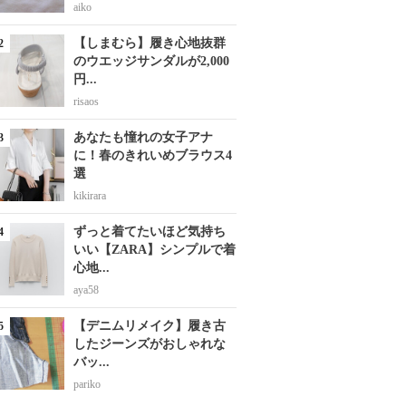
aiko
【しまむら】履き心地抜群
のウエッジサンダルが2,000
円...
risaos
あなたも憧れの女子アナ
に！春のきれいめブラウス4
選
kikirara
ずっと着てたいほど気持ち
いい【ZARA】シンプルで着
心地...
aya58
【デニムリメイク】履き古
したジーンズがおしゃれな
バッ...
pariko