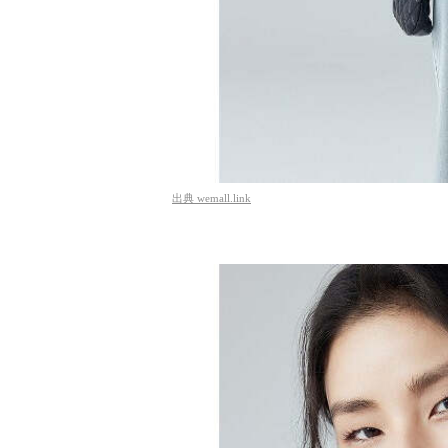
出典
wemall.link