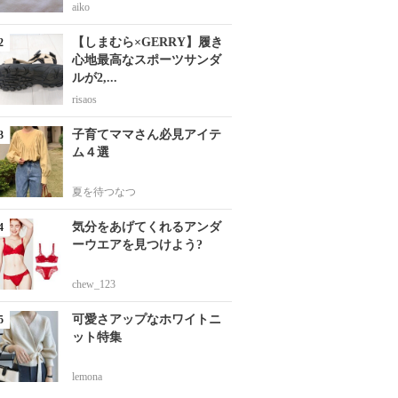
aiko
【しまむら×GERRY】履き
心地最高なスポーツサンダ
ルが2,...
risaos
子育てママさん必見アイテ
ム４選
夏を待つなつ
気分をあげてくれるアンダ
ーウエアを見つけよう?
chew_123
可愛さアップなホワイトニ
ット特集
lemona