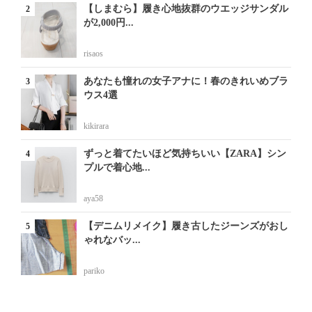
【しまむら】履き心地抜群のウエッジサンダル
が2,000円...
risaos
あなたも憧れの女子アナに！春のきれいめブラ
ウス4選
kikirara
ずっと着てたいほど気持ちいい【ZARA】シン
プルで着心地...
aya58
【デニムリメイク】履き古したジーンズがおし
ゃれなバッ...
pariko