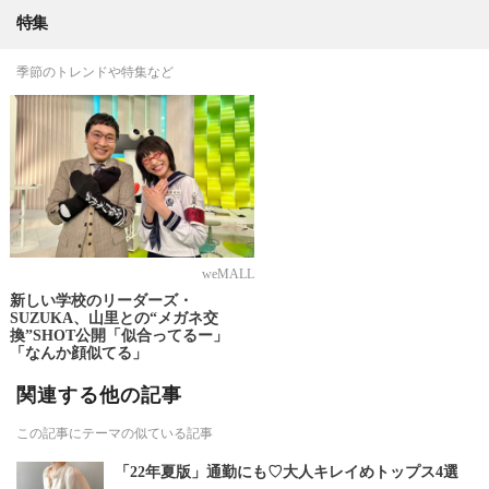
特集
季節のトレンドや特集など
weMALL
新しい学校のリーダーズ・
SUZUKA、山里との“メガネ交
換”SHOT公開「似合ってるー」
「なんか顔似てる」
関連する他の記事
この記事にテーマの似ている記事
「22年夏版」通勤にも♡大人キレイめトップス4選