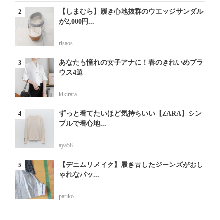
【しまむら】履き心地抜群のウエッジサンダル
が2,000円...
risaos
あなたも憧れの女子アナに！春のきれいめブラ
ウス4選
kikirara
ずっと着てたいほど気持ちいい【ZARA】シン
プルで着心地...
aya58
【デニムリメイク】履き古したジーンズがおし
ゃれなバッ...
pariko