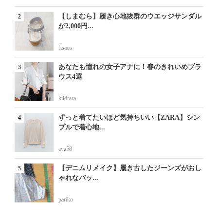
【しまむら】履き心地抜群のウエッジサンダル
が2,000円...
risaos
あなたも憧れの女子アナに！春のきれいめブラ
ウス4選
kikirara
ずっと着てたいほど気持ちいい【ZARA】シン
プルで着心地...
aya58
【デニムリメイク】履き古したジーンズがおし
ゃれなバッ...
pariko