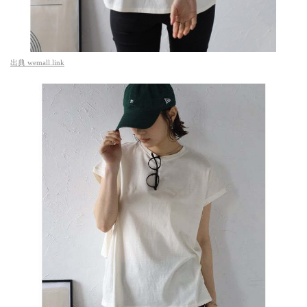
出典
wemall.link