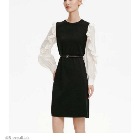
出典
wemall.link