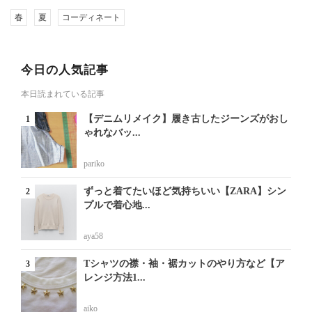
春
夏
コーディネート
今日の人気記事
本日読まれている記事
【デニムリメイク】履き古したジーンズがおし
ゃれなバッ...
pariko
ずっと着てたいほど気持ちいい【ZARA】シン
プルで着心地...
aya58
Tシャツの襟・袖・裾カットのやり方など【ア
レンジ方法1...
aiko