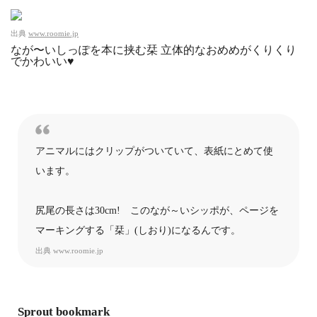
出典
www.roomie.jp
なが〜いしっぽを本に挟む栞 立体的なおめめがくりくり
でかわいい♥︎
アニマルにはクリップがついていて、表紙にとめて使
います。
尻尾の長さは30cm! このなが～いシッポが、ページを
マーキングする「栞」(しおり)になるんです。
出典
www.roomie.jp
Sprout bookmark