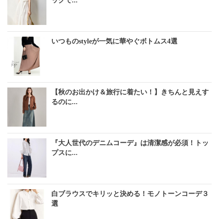
ックで...
いつものstyleが一気に華やぐボトムス4選
【秋のお出かけ＆旅行に着たい！】きちんと見えす
るのに...
『大人世代のデニムコーデ』は清潔感が必須！トッ
プスに...
白ブラウスでキリッと決める！モノトーンコーデ３
選