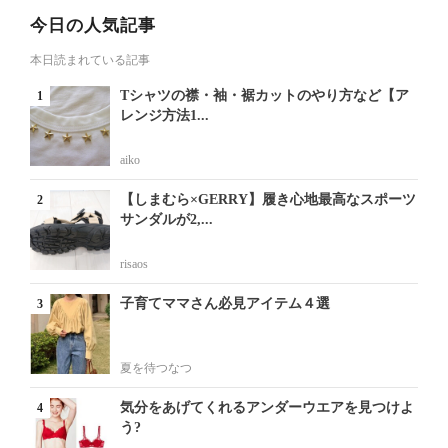
今日の人気記事
本日読まれている記事
Tシャツの襟・袖・裾カットのやり方など【ア
レンジ方法1...
aiko
【しまむら×GERRY】履き心地最高なスポーツ
サンダルが2,...
risaos
子育てママさん必見アイテム４選
夏を待つなつ
気分をあげてくれるアンダーウエアを見つけよ
う?