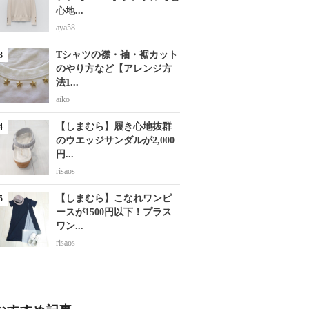
心地...
aya58
Tシャツの襟・袖・裾カット
のやり方など【アレンジ方
法1...
aiko
【しまむら】履き心地抜群
のウエッジサンダルが2,000
円...
risaos
【しまむら】こなれワンピ
ースが1500円以下！プラス
ワン...
risaos