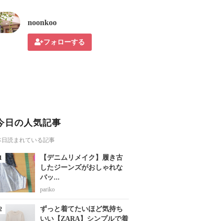
noonkoo
フォローする
今日の人気記事
本日読まれている記事
【デニムリメイク】履き古
したジーンズがおしゃれな
バッ...
pariko
ずっと着てたいほど気持ち
いい【ZARA】シンプルで着