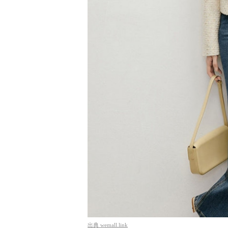
出典
wemall.link