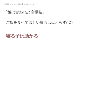
出典
www.nichokichi.co.jp
「飯は食わねど高楊枝」
ご飯を食べてほしい親心は伝わらず(涙)
寝る子は助かる