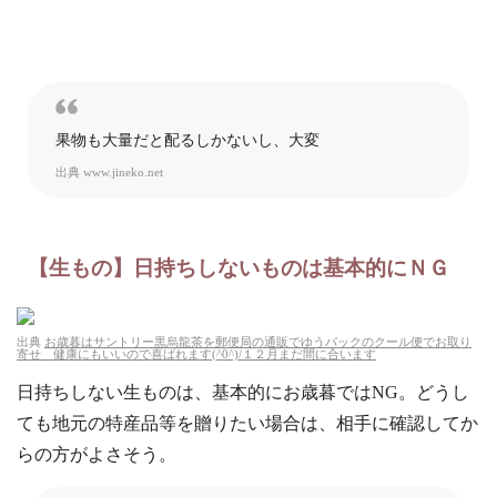
果物も大量だと配るしかないし、大変
出典
www.jineko.net
【生もの】日持ちしないものは基本的にＮＧ
出典
お歳暮はサントリー黒烏龍茶を郵便局の通販でゆうパックのクール便でお取り
寄せ 健康にもいいので喜ばれます(^0^)/１２月まだ間に合います
日持ちしない生ものは、基本的にお歳暮ではNG。どうし
ても地元の特産品等を贈りたい場合は、相手に確認してか
らの方がよさそう。