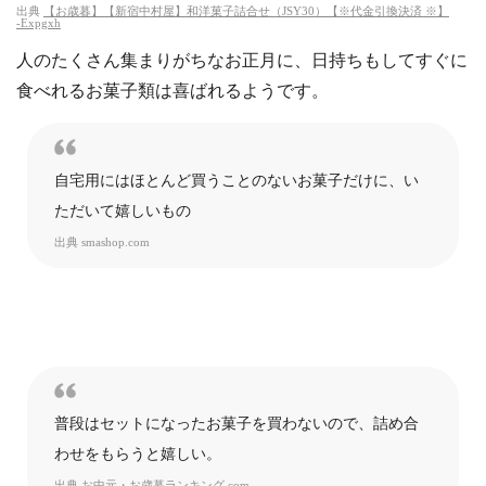
出典
【お歳暮】【新宿中村屋】和洋菓子詰合せ（JSY30）【※代金引換決済 ※】
‐Expgxh
人のたくさん集まりがちなお正月に、日持ちもしてすぐに
食べれるお菓子類は喜ばれるようです。
自宅用にはほとんど買うことのないお菓子だけに、い
ただいて嬉しいもの
出典
smashop.com
普段はセットになったお菓子を買わないので、詰め合
わせをもらうと嬉しい。
出典
お中元・お歳暮ランキング.com