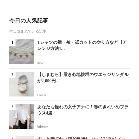
今日の人気記事
本日読まれている記事
Tシャツの襟・袖・裾カットのやり方など【ア
レンジ方法1...
aiko
【しまむら】履き心地抜群のウエッジサンダル
が2,000円...
risaos
あなたも憧れの女子アナに！春のきれいめブラ
ウス4選
kikirara