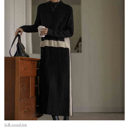
出典
wemall.link