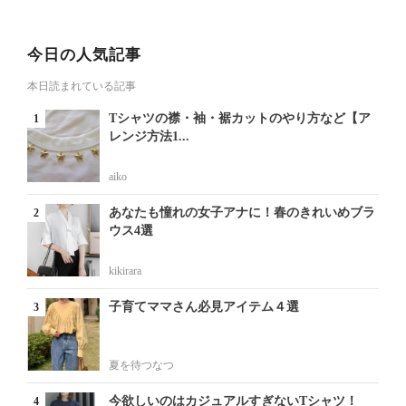
今日の人気記事
本日読まれている記事
Tシャツの襟・袖・裾カットのやり方など【ア
レンジ方法1...
aiko
あなたも憧れの女子アナに！春のきれいめブラ
ウス4選
kikirara
子育てママさん必見アイテム４選
夏を待つなつ
今欲しいのはカジュアルすぎないTシャツ！