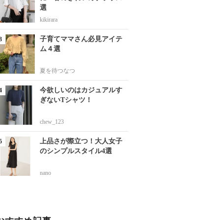
選
kikirara
子育てママさん必見アイテ
ム４選
夏を待つなつ
今欲しいのはカジュアルす
ぎないTシャツ！
chew_123
上品さが際立つ！大人女子
のシンプルスタイル4選
nano