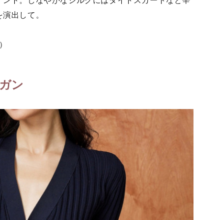
イント。しなやかなシルクにはタイトスカートなど辛
を演出して。
L）
ガン