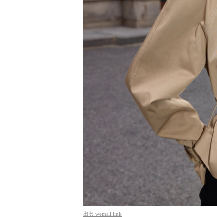
出典
wemall.link