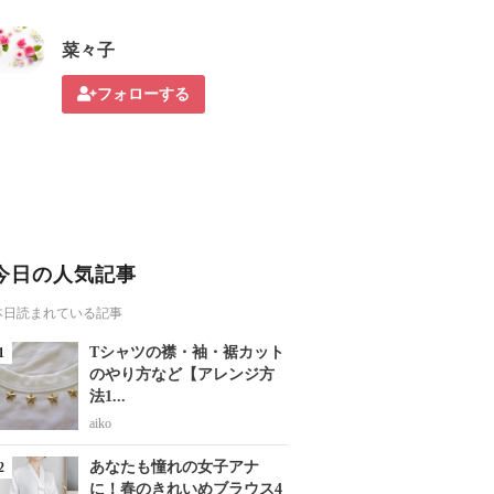
菜々子
フォローする
今日の人気記事
本日読まれている記事
Tシャツの襟・袖・裾カット
のやり方など【アレンジ方
法1...
aiko
あなたも憧れの女子アナ
に！春のきれいめブラウス4