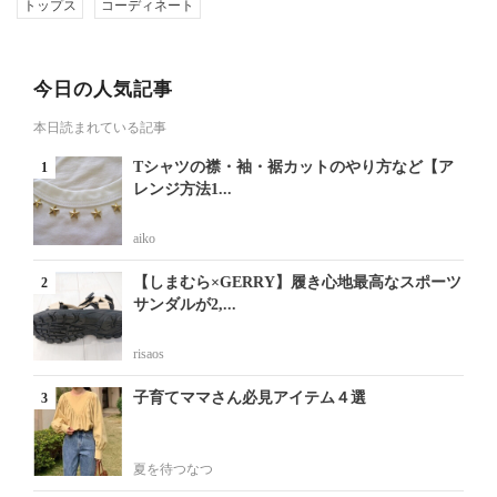
トップス
コーディネート
今日の人気記事
本日読まれている記事
Tシャツの襟・袖・裾カットのやり方など【ア
レンジ方法1...
aiko
【しまむら×GERRY】履き心地最高なスポーツ
サンダルが2,...
risaos
子育てママさん必見アイテム４選
夏を待つなつ