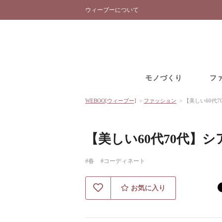
ウィーブーについて
モノづくり
フ
WEBOO[ウィーブー]
>
ファッション
>
【美しい60代
【美しい60代70代】
#春
#コーディネート
お気に入り