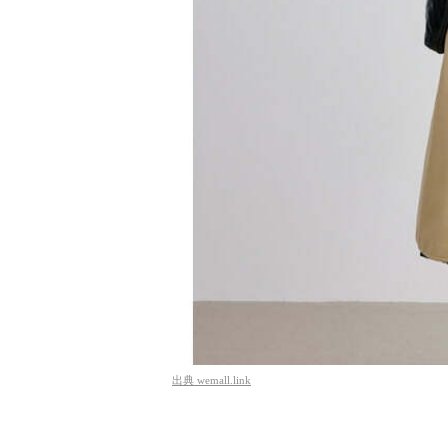
出典
wemall.link