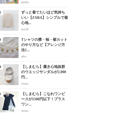
pariko
ずっと着てたいほど気持ち
いい【ZARA】シンプルで着
心地...
aya58
Tシャツの襟・袖・裾カット
のやり方など【アレンジ方
法1...
aiko
【しまむら】履き心地抜群
のウエッジサンダルが2,000
円...
risaos
【しまむら】こなれワンピ
ースが1500円以下！プラス
ワン...
risaos