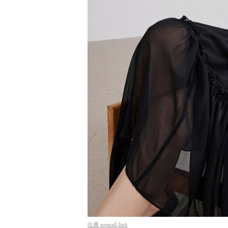
出典
wemall.link